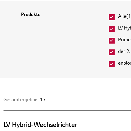
Produkte
Alle(
LV Hy
Prime
der 2
enbloc
Gesamtergebnis
17
LV Hybrid-Wechselrichter​