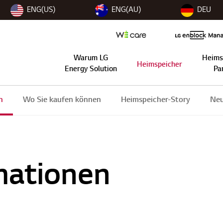
ENG(US)
ENG(AU)
DEU
Warum LG
Heims
Heimspeicher
Energy Solution
Pa
n
Wo Sie kaufen können
Heimspeicher-Story
Neu
mationen