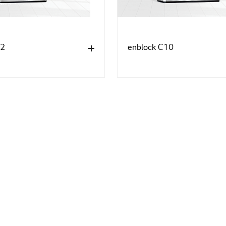
12
enblock C10