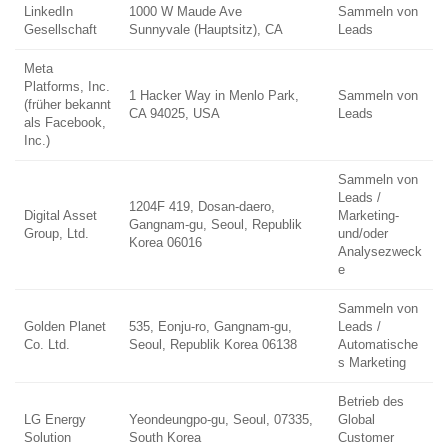
LinkedIn
1000 W Maude Ave
Sammeln von
Gesellschaft
Sunnyvale (Hauptsitz), CA
Leads
Meta
Platforms, Inc.
1 Hacker Way in Menlo Park,
Sammeln von
(früher bekannt
CA 94025, USA
Leads
als Facebook,
Inc.)
Sammeln von
Leads /
1204F 419, Dosan-daero,
Digital Asset
Marketing-
Gangnam-gu, Seoul, Republik
Group, Ltd.
und/oder
Korea 06016
Analysezweck
e
Sammeln von
Golden Planet
535, Eonju-ro, Gangnam-gu,
Leads /
Co. Ltd.
Seoul, Republik Korea 06138
Automatische
s Marketing
Betrieb des
LG Energy
Yeondeungpo-gu, Seoul, 07335,
Global
Solution
South Korea
Customer