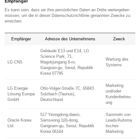
Empfänger
Es kann sein, dass wir Ihre persönlichen Daten an Dritte weitergeben
müssen, um die in dieser Datenschutzrichtlinie genannten Zwecke zu
erreichen:
Empfänger
Adresse des Unternehmens
Zweck
Gebäude E13 und E14, LG
Science Park, 71,
Wartung des
LG CNS
Magokjungang 8-ro,
Systems
Gangseo-gu, Seoul, Republik
Korea 07795
Marketing
LG Energie
Otto-Volger-Straße 7C, 65843
und/oder
Lösung Europa
Sulzbach (Taunus),
Kundenbetreu
GmbH
Deutschland
ung
517 Yeongdong-daero,
Sammeln von
Oracle Korea
Samseong 1(il)-dong,
Leads/Automa
Ltd.
Gangnam-gu, Seoul, Republik
tisches
Korea 06164
Marketing