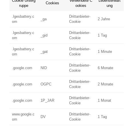
Cookie Unterg
Verwendete C
Lebenserwart
Cookies
ruppe
ookies
ung
.lgesbattery.c
Drittanbieter-
_ga
2 Jahre
om
Cookie
.lgesbattery.c
Drittanbieter-
_gid
1 Tag
om
Cookie
.lgesbattery.c
Drittanbieter-
_gat
1 Minute
om
Cookie
Drittanbieter-
.google.com
NID
6 Monate
Cookie
Drittanbieter-
.google.com
OGPC
2 Monate
Cookie
Drittanbieter-
.google.com
1P_JAR
1 Monat
Cookie
www.google.c
Drittanbieter-
DV
1 Tag
om
Cookie