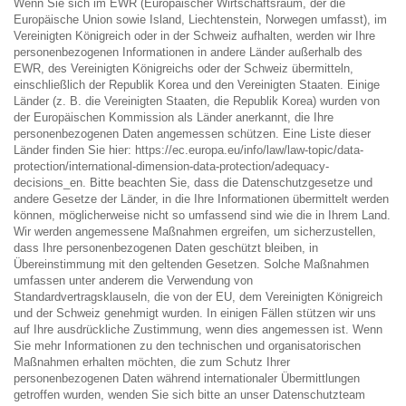
Wenn Sie sich im EWR (Europäischer Wirtschaftsraum, der die
Europäische Union sowie Island, Liechtenstein, Norwegen umfasst), im
Vereinigten Königreich oder in der Schweiz aufhalten, werden wir Ihre
personenbezogenen Informationen in andere Länder außerhalb des
EWR, des Vereinigten Königreichs oder der Schweiz übermitteln,
einschließlich der Republik Korea und den Vereinigten Staaten. Einige
Länder (z. B. die Vereinigten Staaten, die Republik Korea) wurden von
der Europäischen Kommission als Länder anerkannt, die Ihre
personenbezogenen Daten angemessen schützen. Eine Liste dieser
Länder finden Sie hier: https://ec.europa.eu/info/law/law-topic/data-
protection/international-dimension-data-protection/adequacy-
decisions_en. Bitte beachten Sie, dass die Datenschutzgesetze und
andere Gesetze der Länder, in die Ihre Informationen übermittelt werden
können, möglicherweise nicht so umfassend sind wie die in Ihrem Land.
Wir werden angemessene Maßnahmen ergreifen, um sicherzustellen,
dass Ihre personenbezogenen Daten geschützt bleiben, in
Übereinstimmung mit den geltenden Gesetzen. Solche Maßnahmen
umfassen unter anderem die Verwendung von
Standardvertragsklauseln, die von der EU, dem Vereinigten Königreich
und der Schweiz genehmigt wurden. In einigen Fällen stützen wir uns
auf Ihre ausdrückliche Zustimmung, wenn dies angemessen ist. Wenn
Sie mehr Informationen zu den technischen und organisatorischen
Maßnahmen erhalten möchten, die zum Schutz Ihrer
personenbezogenen Daten während internationaler Übermittlungen
getroffen wurden, wenden Sie sich bitte an unser Datenschutzteam